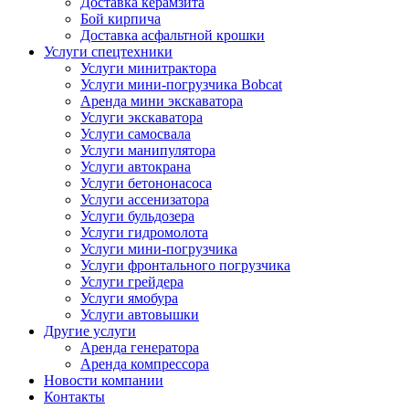
Доставка керамзита
Бой кирпича
Доставка асфальтной крошки
Услуги спецтехники
Услуги минитрактора
Услуги мини-погрузчика Bobcat
Аренда мини экскаватора
Услуги экскаватора
Услуги самосвала
Услуги манипулятора
Услуги автокрана
Услуги бетононасоса
Услуги ассенизатора
Услуги бульдозера
Услуги гидромолота
Услуги мини-погрузчика
Услуги фронтального погрузчика
Услуги грейдера
Услуги ямобура
Услуги автовышки
Другие услуги
Аренда генератора
Аренда компрессора
Новости компании
Контакты