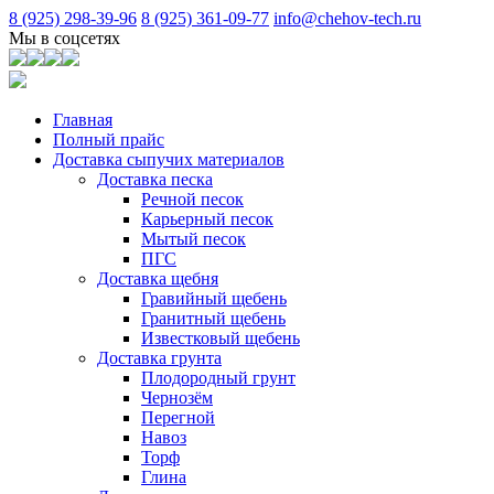
8 (925) 298-39-96
8 (925) 361-09-77
info@chehov-tech.ru
Мы в соцсетях
Главная
Полный прайс
Доставка сыпучих материалов
Доставка песка
Речной песок
Карьерный песок
Мытый песок
ПГС
Доставка щебня
Гравийный щебень
Гранитный щебень
Известковый щебень
Доставка грунта
Плодородный грунт
Чернозём
Перегной
Навоз
Торф
Глина