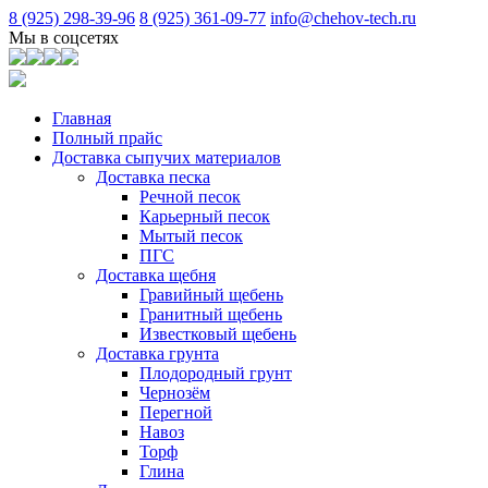
8 (925) 298-39-96
8 (925) 361-09-77
info@chehov-tech.ru
Мы в соцсетях
Главная
Полный прайс
Доставка сыпучих материалов
Доставка песка
Речной песок
Карьерный песок
Мытый песок
ПГС
Доставка щебня
Гравийный щебень
Гранитный щебень
Известковый щебень
Доставка грунта
Плодородный грунт
Чернозём
Перегной
Навоз
Торф
Глина