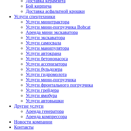
Доставка керамзита
Бой кирпича
Доставка асфальтной крошки
Услуги спецтехники
Услуги минитрактора
Услуги мини-погрузчика Bobcat
Аренда мини экскаватора
Услуги экскаватора
Услуги самосвала
Услуги манипулятора
Услуги автокрана
Услуги бетононасоса
Услуги ассенизатора
Услуги бульдозера
Услуги гидромолота
Услуги мини-погрузчика
Услуги фронтального погрузчика
Услуги грейдера
Услуги ямобура
Услуги автовышки
Другие услуги
Аренда генератора
Аренда компрессора
Новости компании
Контакты