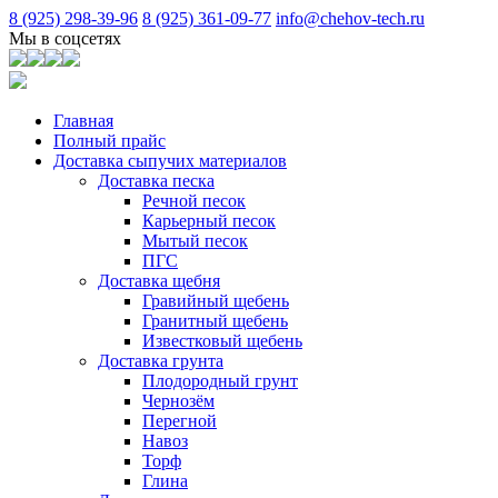
8 (925) 298-39-96
8 (925) 361-09-77
info@chehov-tech.ru
Мы в соцсетях
Главная
Полный прайс
Доставка сыпучих материалов
Доставка песка
Речной песок
Карьерный песок
Мытый песок
ПГС
Доставка щебня
Гравийный щебень
Гранитный щебень
Известковый щебень
Доставка грунта
Плодородный грунт
Чернозём
Перегной
Навоз
Торф
Глина