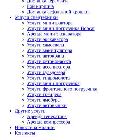
Доставка керамзита
Бой кирпича
Доставка асфальтной крошки
Услуги спецтехники
Услуги минитрактора
Услуги мини-погрузчика Bobcat
Аренда мини экскаватора
Услуги экскаватора
Услуги самосвала
Услуги манипулятора
Услуги автокрана
Услуги бетононасоса
Услуги ассенизатора
Услуги бульдозера
Услуги гидромолота
Услуги мини-погрузчика
Услуги фронтального погрузчика
Услуги грейдера
Услуги ямобура
Услуги автовышки
Другие услуги
Аренда генератора
Аренда компрессора
Новости компании
Контакты