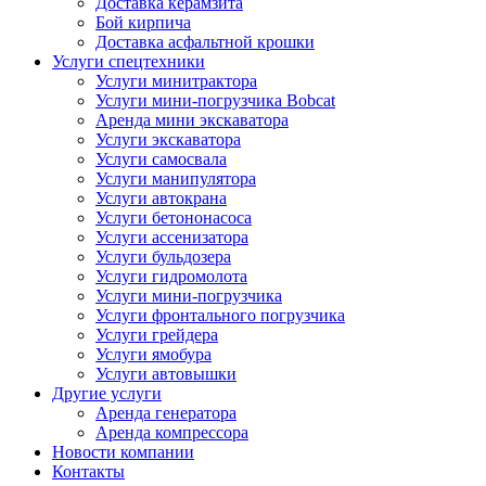
Доставка керамзита
Бой кирпича
Доставка асфальтной крошки
Услуги спецтехники
Услуги минитрактора
Услуги мини-погрузчика Bobcat
Аренда мини экскаватора
Услуги экскаватора
Услуги самосвала
Услуги манипулятора
Услуги автокрана
Услуги бетононасоса
Услуги ассенизатора
Услуги бульдозера
Услуги гидромолота
Услуги мини-погрузчика
Услуги фронтального погрузчика
Услуги грейдера
Услуги ямобура
Услуги автовышки
Другие услуги
Аренда генератора
Аренда компрессора
Новости компании
Контакты