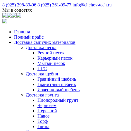
8 (925) 298-39-96
8 (925) 361-09-77
info@chehov-tech.ru
Мы в соцсетях
Главная
Полный прайс
Доставка сыпучих материалов
Доставка песка
Речной песок
Карьерный песок
Мытый песок
ПГС
Доставка щебня
Гравийный щебень
Гранитный щебень
Известковый щебень
Доставка грунта
Плодородный грунт
Чернозём
Перегной
Навоз
Торф
Глина